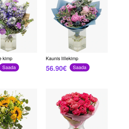
ne kimp
Kaunis lillekimp
56.90€
Saada
Saada