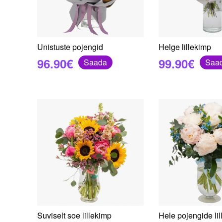
Unistuste pojengid
Helge lillekimp
96.90€
99.90€
Saada
Saa
Suviselt soe lillekimp
Hele pojengide li