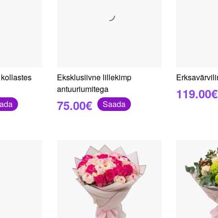
 kollastes
Eksklusiivne lillekimp
Erksavärvili
antuuriumitega
119.00€
75.00€
ada
Saada