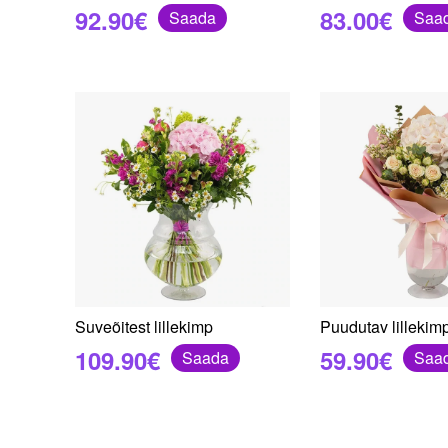
92.90€
83.00€
Saada
Saa
Suveõitest lillekimp
Puudutav lillekim
109.90€
59.90€
Saada
Saa