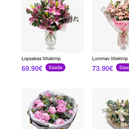
Lopsakas liiliakimp
Lummav lillekimp
69.90€
73.90€
Saada
Saa