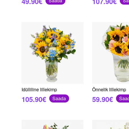
49.90€
107.90€
Saada
Sa
Idülliline lillekimp
Õnnelik lillekimp
105.90€
59.90€
Saada
Saa