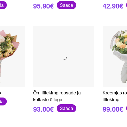
95.90€
42.90€
da
Saada
p
Õrn lillekimp roosade ja
Kreemjas ro
kollaste õitega
lillekimp
da
93.00€
99.00€
Saada