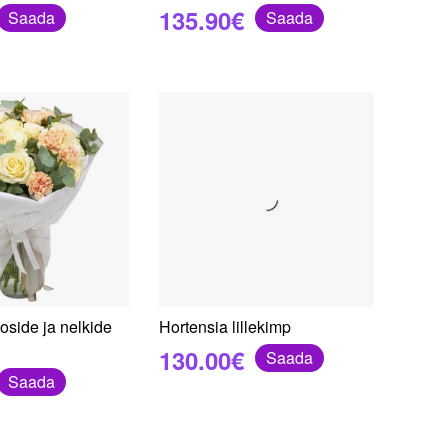
135.90€
Saada
Saada
oside ja nelkide
Hortensia lillekimp
130.00€
Saada
Saada