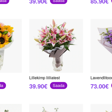
39.90€
85.90€
ada
Saada
Lillekimp liiliatest
Lavendlitoon
39.90€
73.00€
da
Saada