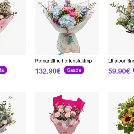
Romantiline hortensiakimp
Lillatoonili
132.90€
59.90€
da
Saada