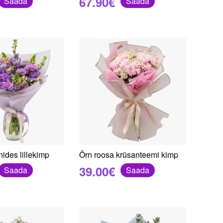
67.90€
Saada
Saada
ides lillekimp
Õrn roosa krüsanteemi kimp
39.00€
Saada
Saada