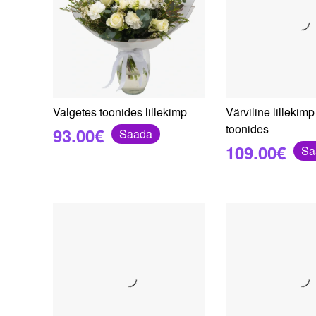
Valgetes toonides lillekimp
Värviline lillekimp
toonides
93.00€
Saada
109.00€
Sa