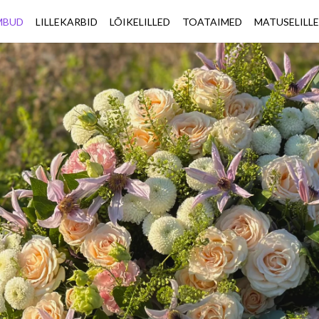
IMBUD
LILLEKARBID
LÕIKELILLED
TOATAIMED
MATUSELILL