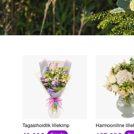
Tagasihoidlik lillekimp
Harmooniline lill