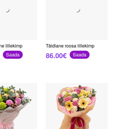
ne lillekimp
Täidlane roosa lillekimp
86.00€
Saada
Saada