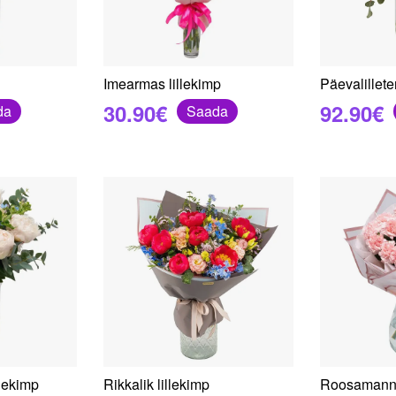
Imearmas lillekimp
Päevalillete
30.90€
92.90€
da
Saada
llekimp
Rikkalik lillekimp
Roosamanna