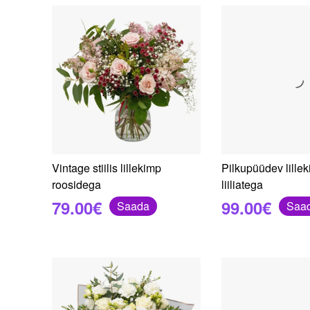
Vintage stiilis lillekimp
Pilkupüüdev lille
roosidega
liiliatega
79.00€
99.00€
Saada
Saa