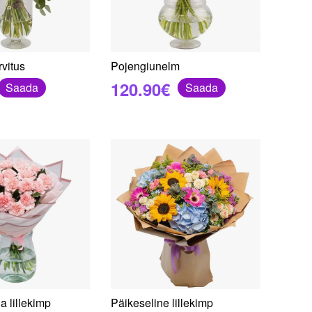
rvitus
Pojengiunelm
120.90€
Saada
Saada
 lillekimp
Päikeseline lillekimp