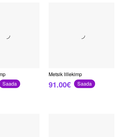
imp
Metsik lillekimp
91.00€
Saada
Saada