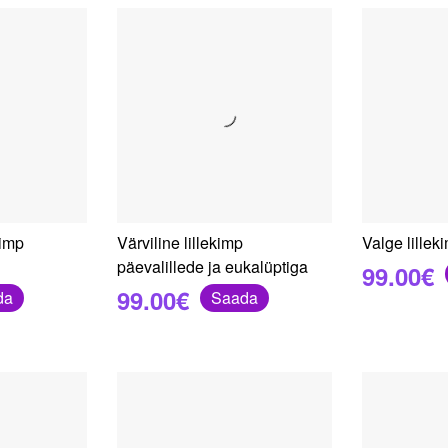
kimp
Värviline lillekimp
Valge lillek
päevalillede ja eukalüptiga
99.00€
99.00€
da
Saada