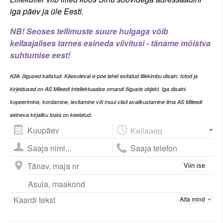
iga päev ja üle Eesti.
NB! Seoses tellimuste suure hulgaga võib
kellaajalises tarnes esineda viivitusi - täname mõistva
suhtumise eest!
Kõi
k õigused kaitstud. Käesoleval e-poe lehel esitatud lillekimbu disain, fotod ja
kirjeldused on AS Mileedi intellektuaalse omandi õiguste objekt. Iga disaini
kopeerimine, kordamine, levitamine või muul viisil avalikustamine ilma AS Mileedi
eelneva kirjaliku loata on keelatud.
August
2026
esm
tei
kol
nel
ree
lau
püh
Viin ise
27
28
29
30
31
1
2
3
4
5
6
7
8
9
10
11
12
13
14
15
16
17
18
19
20
21
22
23