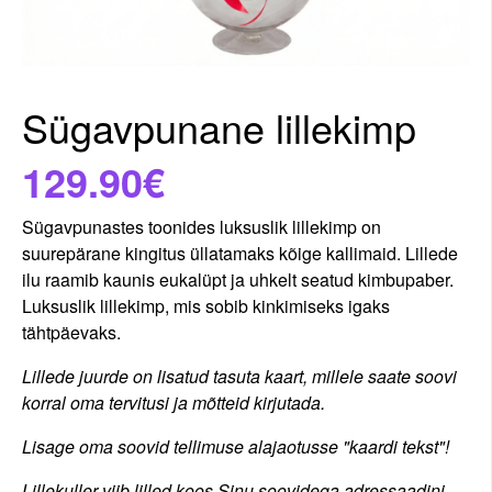
Sügavpunane lillekimp
129.90€
Sügavpunastes toonides luksuslik lillekimp on
suurepärane kingitus üllatamaks kõige kallimaid. Lillede
ilu raamib kaunis eukalüpt ja uhkelt seatud kimbupaber.
Luksuslik lillekimp, mis sobib kinkimiseks igaks
tähtpäevaks.
Lillede juurde on lisatud tasuta kaart, millele saate soovi
korral oma tervitusi ja mõtteid kirjutada.
Lisage oma soovid tellimuse alajaotusse "kaardi tekst"!
Lillekuller viib lilled koos Sinu soovidega adressaadini