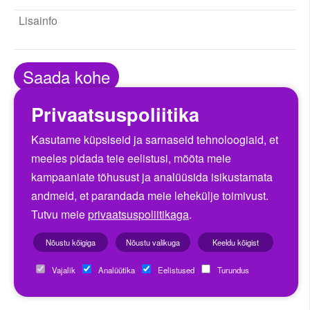
17
18
19
20
21
22
23
24
25
26
27
28
29
30
31
1
2
3
4
5
6
Saada kohe
Täna
Sulge
Privaatsuspoliitika
Kasutame küpsiseid ja sarnaseid tehnoloogiaid, et
Eelmine
Järgmine
meeles pidada teie eelistusi, mõõta meie
kampaaniate tõhusust ja analüüsida isikustamata
andmeid, et parandada meie lehekülje toimivust.
Lillekuller: "Lillede kohaletoimetamine üle Eesti ja
Tutvu meie
privaatsuspoliitikaga
.
iga päev!"
Nõustu kõigiga
Nõustu valikuga
Keeldu kõigist
Maksa
arvega
Vajalik
Analüütika
Eelistused
Turundus