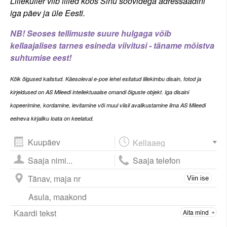
Lillekuller viib lilled koos Sinu soovidega adressaadini
iga päev ja üle Eesti.
NB! Seoses tellimuste suure hulgaga võib
kellaajalises tarnes esineda viivitusi - täname mõistva
suhtumise eest!
Kõi
k õigused kaitstud. Käesoleval e-poe lehel esitatud lillekimbu disain, fotod ja
kirjeldused on AS Mileedi intellektuaalse omandi õiguste objekt. Iga disaini
kopeerimine, kordamine, levitamine või muul viisil avalikustamine ilma AS Mileedi
eelneva kirjaliku loata on keelatud.
August
2026
esm
tei
kol
nel
ree
lau
püh
Viin ise
27
28
29
30
31
1
2
3
4
5
6
7
8
9
10
11
12
13
14
15
16