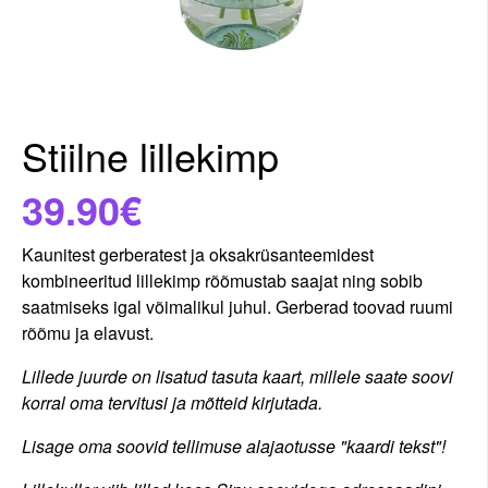
Stiilne lillekimp
39.90€
Kaunitest gerberatest ja oksakrüsanteemidest
kombineeritud lillekimp rõõmustab saajat ning sobib
saatmiseks igal võimalikul juhul. Gerberad toovad ruumi
rõõmu ja elavust.
Lillede juurde on lisatud tasuta kaart, millele saate soovi
korral oma tervitusi ja mõtteid kirjutada.
Lisage oma soovid tellimuse alajaotusse "kaardi tekst"!