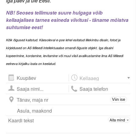
iga päev ja üle Eesti.
NB! Seoses tellimuste suure hulgaga võib
kellaajalises tarnes esineda viivitusi - täname mõistva
suhtumise eest!
Kõi
k õigused kaitstud. Käesoleval e-poe lehel esitatud lillekimbu disain, fotod ja
kirjeldused on AS Mileedi intellektuaalse omandi õiguste objekt. Iga disaini
kopeerimine, kordamine, levitamine või muul viisil avalikustamine ilma AS Mileedi
eelneva kirjaliku loata on keelatud.
August
2026
esm
tei
kol
nel
ree
lau
püh
Viin ise
27
28
29
30
31
1
2
3
4
5
6
7
8
9
10
11
12
13
14
15
16
17
18
19
20
21
22
23