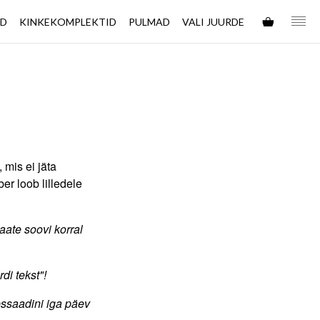
ED
KINKEKOMPLEKTID
PULMAD
VALI JUURDE
 mis ei jäta
er loob lilledele
saate soovi korral
di tekst"!
ressaadini iga päev