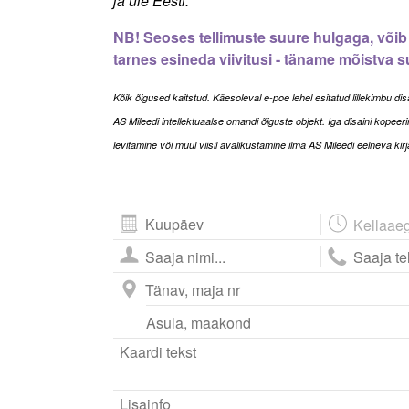
ja üle Eesti.
NB! Seoses tellimuste suure hulgaga, võib 
tarnes esineda viivitusi - täname mõistva 
Kõi
k õigused kaitstud. Käesoleval e-poe lehel esitatud lillekimbu disa
AS Mileedi intellektuaalse omandi õiguste objekt. Iga disaini kopeer
levitamine või muul viisil avalikustamine ilma AS Mileedi eelneva kirj
August
2026
esm
tei
kol
nel
ree
27
28
29
30
31
3
4
5
6
7
10
11
12
13
14
17
18
19
20
21