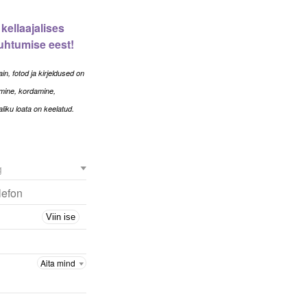
kellaajalises
suhtumise eest!
in, fotod ja kirjeldused on
imine, kordamine,
aliku loata on keelatud.
lau
püh
Viin ise
1
2
8
9
15
16
22
23