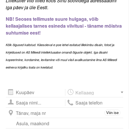
Lillekuller viib lilled koos Sinu soovidega adressaadini
iga päev ja üle Eesti.
NB! Seoses tellimuste suure hulgaga, võib
kellaajalises tarnes esineda viivitusi - täname mõistva
suhtumise eest!
Kõi
k õigused kaitstud. Käesoleval e-poe lehel esitatud lillekimbu disain, fotod ja
kirjeldused on AS Mileedi intellektuaalse omandi õiguste objekt. Iga disaini
kopeerimine, kordamine, levitamine või muul viisil avalikustamine ilma AS Mileedi
eelneva kirjaliku loata on keelatud.
August
2026
esm
tei
kol
nel
ree
lau
püh
Viin ise
27
28
29
30
31
1
2
3
4
5
6
7
8
9