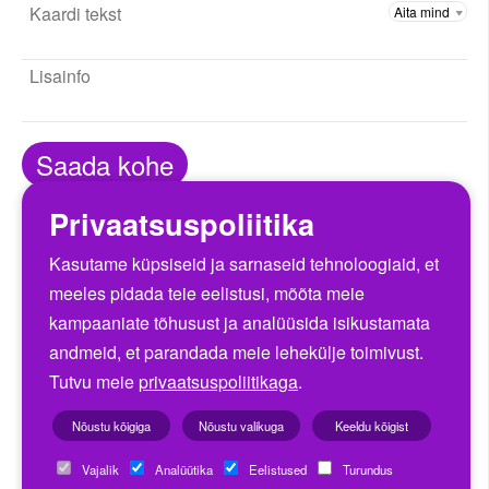
10
11
12
13
14
15
16
17
18
19
20
21
22
23
24
25
26
27
28
29
30
31
1
2
3
4
5
6
Saada kohe
Täna
Sulge
Privaatsuspoliitika
Kasutame küpsiseid ja sarnaseid tehnoloogiaid, et
Eelmine
Järgmine
meeles pidada teie eelistusi, mõõta meie
kampaaniate tõhusust ja analüüsida isikustamata
andmeid, et parandada meie lehekülje toimivust.
Lillekuller: "Lillede kohaletoimetamine üle Eesti ja
Tutvu meie
privaatsuspoliitikaga
.
iga päev!"
Nõustu kõigiga
Nõustu valikuga
Keeldu kõigist
Maksa
arvega
Vajalik
Analüütika
Eelistused
Turundus