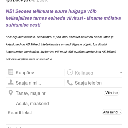
NB! Seoses tellimuste suure hulgaga võib
kellaajalises tarnes esineda viivitusi - täname mõistva
suhtumise eest!
Kõi
k õigused kaitstud. Käesoleval e-poe lehel esitatud lillekimbu disain, fotod ja
kirjeldused on AS Mileedi intellektuaalse omandi õiguste objekt. Iga disaini
kopeerimine, kordamine, levitamine või muul viisil avalikustamine ilma AS Mileedi
eelneva kirjaliku loata on keelatud.
August
2026
esm
tei
kol
nel
ree
lau
püh
Viin ise
27
28
29
30
31
1
2
3
4
5
6
7
8
9
10
11
12
13
14
15
16
17
18
19
20
21
22
23