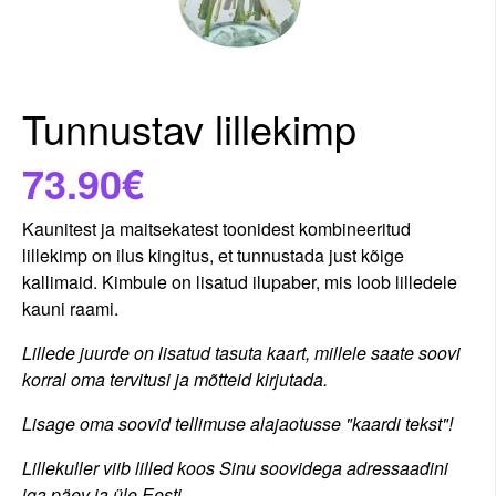
Tunnustav lillekimp
73.90€
Kaunitest ja maitsekatest toonidest kombineeritud
lillekimp on ilus kingitus, et tunnustada just kõige
kallimaid. Kimbule on lisatud ilupaber, mis loob lilledele
kauni raami.
Lillede juurde on lisatud tasuta kaart, millele saate soovi
korral oma tervitusi ja mõtteid kirjutada.
Lisage oma soovid tellimuse alajaotusse "kaardi tekst"!
Lillekuller viib lilled koos Sinu soovidega adressaadini
iga päev ja üle Eesti.