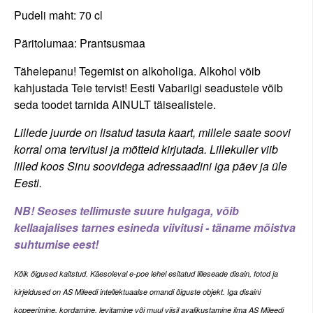
Pudeli maht: 70 cl
Päritolumaa: Prantsusmaa
Tähelepanu! Tegemist on alkoholiga. Alkohol võib
kahjustada Teie tervist! Eesti Vabariigi seadustele võib
seda toodet tarnida AINULT täisealistele.
Lillede juurde on lisatud tasuta kaart, millele saate soovi
korral oma tervitusi ja mõtteid kirjutada. Lillekuller viib
lilled koos Sinu soovidega adressaadini iga päev ja üle
Eesti.
NB! Seoses tellimuste suure hulgaga, võib
kellaajalises tarnes esineda viivitusi - täname mõistva
suhtumise eest!
Kõi
k õigused kaitstud. Käesoleval e-poe lehel esitatud lilleseade disain, fotod ja
kirjeldused on AS Mileedi intellektuaalse omandi õiguste objekt. Iga disaini
kopeerimine, kordamine, levitamine või muul viisil avalikustamine ilma AS Mileedi