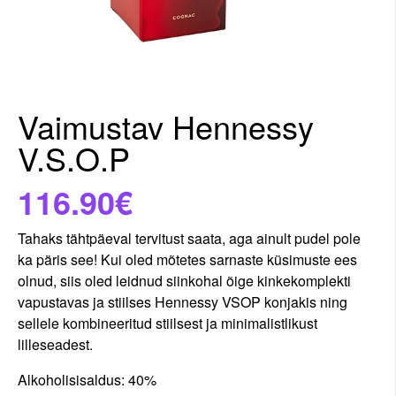
Vaimustav Hennessy
V.S.O.P
116.90€
Tahaks tähtpäeval tervitust saata, aga ainult pudel pole
ka päris see! Kui oled mõtetes sarnaste küsimuste ees
olnud, siis oled leidnud siinkohal õige kinkekomplekti
vapustavas ja stiilses Hennessy VSOP konjakis ning
sellele kombineeritud stiilsest ja minimalistlikust
lilleseadest.
Alkoholisisaldus: 40%