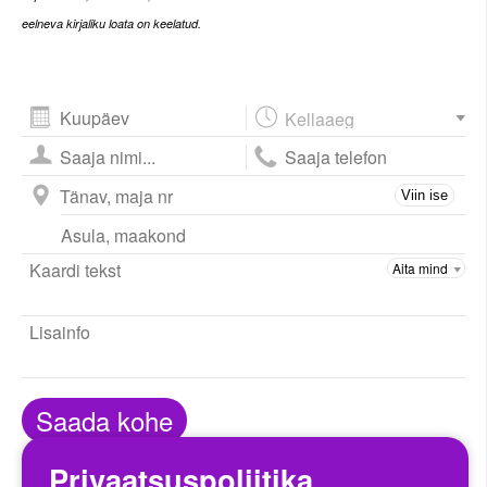
eelneva kirjaliku loata on keelatud.
August
2026
esm
tei
kol
nel
ree
lau
püh
Viin ise
27
28
29
30
31
1
2
3
4
5
6
7
8
9
10
11
12
13
14
15
16
17
18
19
20
21
22
23
24
25
26
27
28
29
30
31
1
2
3
4
5
6
Saada kohe
Täna
Sulge
Privaatsuspoliitika