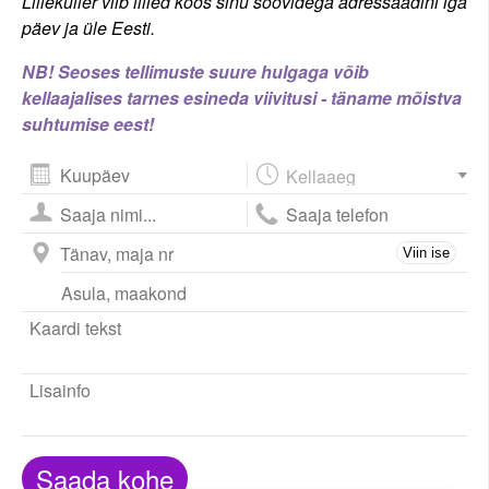
Lillekuller viib lilled koos sinu soovidega adressaadini iga
päev ja üle Eesti.
NB! Seoses tellimuste suure hulgaga võib
kellaajalises tarnes esineda viivitusi - täname mõistva
suhtumise eest!
August
2026
esm
tei
kol
nel
ree
lau
püh
Viin ise
27
28
29
30
31
1
2
3
4
5
6
7
8
9
10
11
12
13
14
15
16
17
18
19
20
21
22
23
24
25
26
27
28
29
30
31
1
2
3
4
5
6
Saada kohe