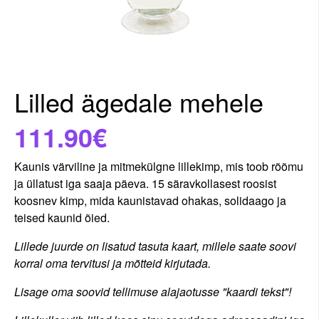
Lilled ägedale mehele
111.90€
Kaunis värviline ja mitmekülgne lillekimp, mis toob rõõmu
ja üllatust iga saaja päeva. 15 säravkollasest roosist
koosnev kimp, mida kaunistavad ohakas, solidaago ja
teised kaunid õied.
Lillede juurde on lisatud tasuta kaart, millele saate soovi
korral oma tervitusi ja mõtteid kirjutada.
Lisage oma soovid tellimuse alajaotusse "kaardi tekst"!