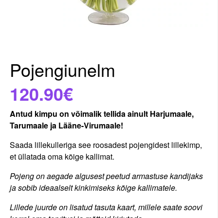
Pojengiunelm
120.90€
Antud kimpu on võimalik tellida ainult Harjumaale,
Tarumaale ja Lääne-Virumaale!
Saada lillekulleriga see roosadest pojengidest lillekimp,
et üllatada oma kõige kallimat.
Pojeng on aegade algusest peetud armastuse kandijaks
ja sobib ideaalselt kinkimiseks kõige kallimatele.
Lillede juurde on lisatud tasuta kaart, millele saate soovi