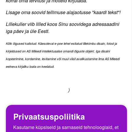
korral oma tervitusi ja mõtteid kirjutada.
Lisage oma soovid tellimuse alajaotusse "kaardi tekst"!
Lillekuller viib lilled koos Sinu soovidega adressaadini
iga päev ja üle Eesti.
Kõi
k õigused kaitstud. Käesoleval e-poe lehel esitatud lillekimbu disain, fotod ja
kirjeldused on AS Mileedi intellektuaalse omandi õiguste objekt. Iga disaini
kopeerimine, kordamine, levitamine või muul viisil avalikustamine ilma AS Mileedi
eelneva kirjaliku loata on keelatud.
Privaatsuspoliitika
Kasutame küpsiseid ja sarnaseid tehnoloogiaid, et