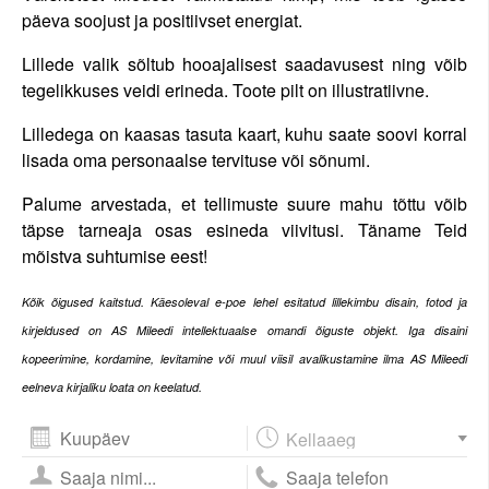
päeva soojust ja positiivset energiat.
Lillede valik sõltub hooajalisest saadavusest ning võib
tegelikkuses veidi erineda. Toote pilt on illustratiivne.
Lilledega on kaasas tasuta kaart, kuhu saate soovi korral
lisada oma personaalse tervituse või sõnumi.
Palume arvestada, et tellimuste suure mahu tõttu võib
täpse tarneaja osas esineda viivitusi. Täname Teid
mõistva suhtumise eest!
Kõi
k õigused kaitstud. Käesoleval e-poe lehel esitatud lillekimbu disain, fotod ja
kirjeldused on AS Mileedi intellektuaalse omandi õiguste objekt. Iga disaini
kopeerimine, kordamine, levitamine või muul viisil avalikustamine ilma AS Mileedi
eelneva kirjaliku loata on keelatud.
August
2026