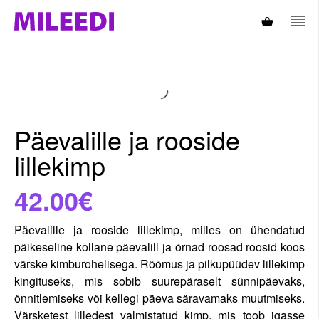
Päevalille ja rooside
lillekimp
42.00€
Päevalille ja rooside lillekimp, milles on ühendatud
päikeseline kollane päevalill ja õrnad roosad roosid koos
värske kimburohelisega. Rõõmus ja pilkupüüdev lillekimp
kingituseks, mis sobib suurepäraselt sünnipäevaks,
õnnitlemiseks või kellegi päeva säravamaks muutmiseks.
Värsketest lilledest valmistatud kimp, mis toob igasse