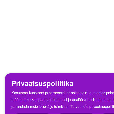
Privaatsuspoliitika
Kasutame küpsiseid ja sarnaseid tehnoloogiaid, et meeles pidada
mõõta meie kampaaniate tõhusust ja analüüsida isikustamata a
parandada meie lehekülje toimivust. Tutvu meie
privaatsuspolii