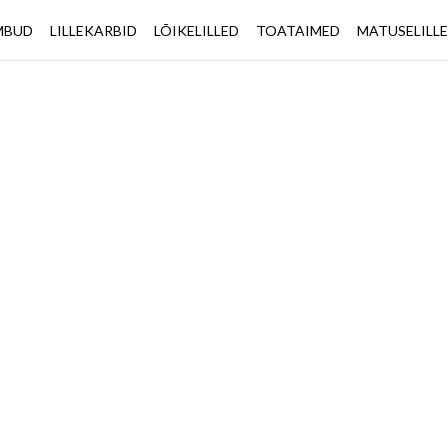
IMBUD
LILLEKARBID
LÕIKELILLED
TOATAIMED
MATUSELILL