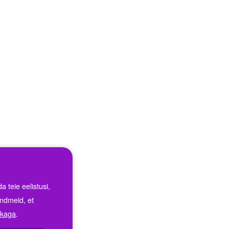
 teie eelistusi,
ndmeid, et
tikaga
.