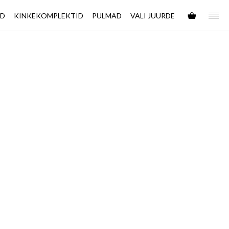
ED
KINKEKOMPLEKTID
PULMAD
VALI JUURDE